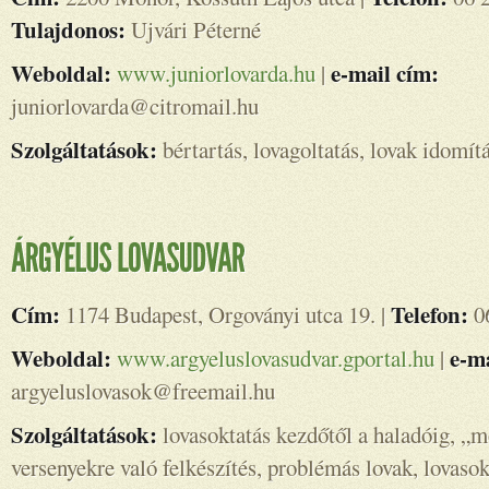
Tulajdonos:
Ujvári Péterné
Weboldal:
e-mail cím:
www.juniorlovarda.hu
|
juniorlovarda@citromail.hu
Szolgáltatások:
bértartás, lovagoltatás, lovak idomít
Cím:
Telefon:
1174 Budapest, Orgoványi utca 19. |
06
Weboldal:
e-ma
www.argyeluslovasudvar.gportal.hu
|
argyeluslovasok@freemail.hu
Szolgáltatások:
lovasoktatás kezdőtől a haladóig, „m
versenyekre való felkészítés, problémás lovak, lovasok