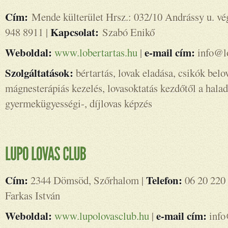
Cím:
Mende külterület Hrsz.: 032/10 Andrássy u. vé
Kapcsolat:
948 8911 |
Szabó Enikő
Weboldal:
e-mail cím:
www.lobertartas.hu
|
info@lo
Szolgáltatások:
bértartás, lovak eladása, csikók belov
mágnesterápiás kezelés, lovasoktatás kezdőtől a halad
gyermekügyességi-, díjlovas képzés
Cím:
Telefon:
2344 Dömsöd, Szőrhalom |
06 20 220 
Farkas István
Weboldal:
e-mail cím:
www.lupolovasclub.hu
|
info