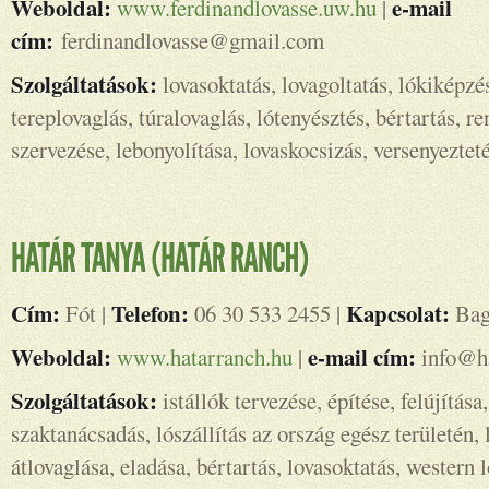
Weboldal:
e-mail
www.ferdinandlovasse.uw.hu
|
cím:
ferdinandlovasse@gmail.com
Szolgáltatások:
lovasoktatás, lovagoltatás, lókiképzé
tereplovaglás, túralovaglás, lótenyésztés, bértartás, 
szervezése, lebonyolítása, lovaskocsizás, versenyeztet
Cím:
Telefon:
Kapcsolat:
Fót |
06 30 533 2455 |
Bag
Weboldal:
e-mail cím:
www.hatarranch.hu
|
info@ha
Szolgáltatások:
istállók tervezése, építése, felújítása
szaktanácsadás, lószállítás az ország egész területén, 
átlovaglása, eladása, bértartás, lovasoktatás, western 