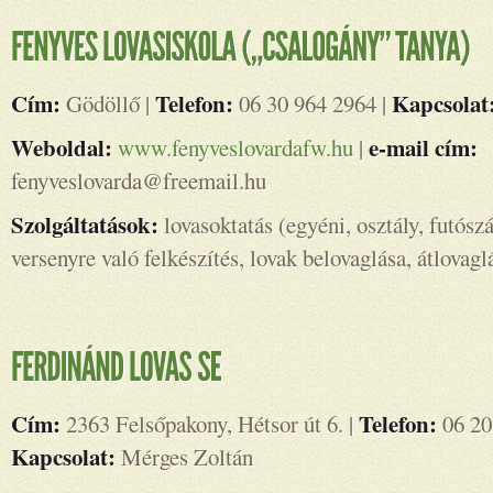
Cím:
Telefon:
Kapcsolat
Gödöllő |
06 30 964 2964 |
Weboldal:
e-mail cím:
www.fenyveslovardafw.hu
|
fenyveslovarda@freemail.hu
Szolgáltatások:
lovasoktatás (egyéni, osztály, futószá
versenyre való felkészítés, lovak belovaglása, átlovagl
Cím:
Telefon:
2363 Felsőpakony, Hétsor út 6. |
06 20
Kapcsolat:
Mérges Zoltán