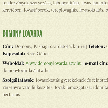
rendezvények szervezése, lebonyolítása, lovas ismerte
keretében, lovastáborok, tereplovaglás, lovasoktatás, b
Cím:
Telefon:
Domony, Kisbagi csárdától 2 km-re |
0
Kapcsolat:
Sere Gábor
Weboldal:
e-mail cím
www.domonylovarda.atw.hu
|
domonylovarda@atw.hu
Szolgáltatások:
lovasoktatás gyerekeknek és felnőtte
versenyre való felkészítés, lovak lemozgatása, idomítá
bértartás