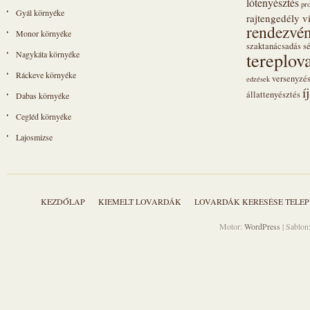
lótenyésztés
pr
Gyál környéke
rajtengedély vi
rendezvén
Monor környéke
szaktanácsadás
s
tereplov
Nagykáta környéke
Ráckeve környéke
versenyzé
edzések
í
állattenyésztés
Dabas környéke
Cegléd környéke
Lajosmizse
KEZDŐLAP
KIEMELT LOVARDÁK
LOVARDÁK KERESÉSE TELEP
Motor:
WordPress
| Sablon