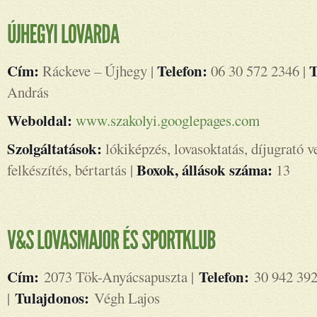
Cím:
Telefon:
T
Ráckeve – Újhegy |
06 30 572 2346 |
András
Weboldal:
www.szakolyi.googlepages.com
Szolgáltatások:
lókiképzés, lovasoktatás, díjugrató v
Boxok, állások száma:
felkészítés, bértartás |
13
Cím:
Telefon:
2073 Tök-Anyácsapuszta |
30 942 39
Tulajdonos:
|
Végh Lajos