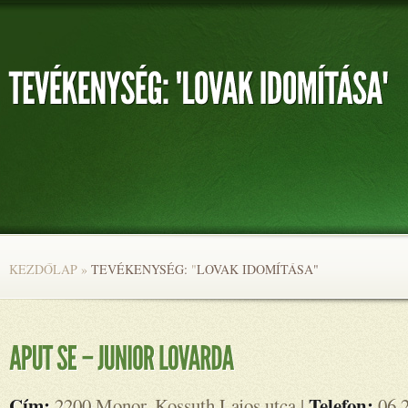
KEZDŐLAP
»
TEVÉKENYSÉG:
"
LOVAK IDOMÍTÁSA"
Cím:
Telefon:
2200 Monor, Kossuth Lajos utca |
06 2