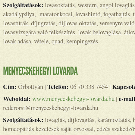
Szolgáltatások:
lovasoktatás, western, angol lovaglás
akadálypálya, maratonkocsi, lovashintó, fogathajtás, t
lovastúrák, díjugratás, díjlovas oktatás, versenyre való
lovasvizsgára való felkészítés, lovak belovaglása, átlo
lovak adása, vétele, quad, kempingezés
Cím:
Telefon:
Kapcsola
Őrbottyán |
06 70 338 7454 |
Weboldal:
e-mail
www.menyecskehegyi-lovarda.hu
|
rederorsi@menyecskehegyi-lovarda.hu
Szolgáltatások:
lovaglás, díjlovaglás, karámoztatás, 
homeopátiás kezelések saját orvossal, edzés szakedző