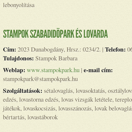
lebonyolítása
Cím:
Telefon:
2023 Dunabogdány, Hrsz.: 0234/2. |
06
Tulajdonos:
Stampok Barbara
Weblap:
e-mail cím:
www.stampokpark.hu
|
stampokpark@stampokpark.hu
Szolgáltatások:
sétalovaglás, lovasoktatás, osztálylov
edzés, lovastorna edzés, lovas vizsgák letétele, terepl
játékok, lovaskocsizás, lovasszánozás, lovak belovaglá
bértartás, lovastáborok