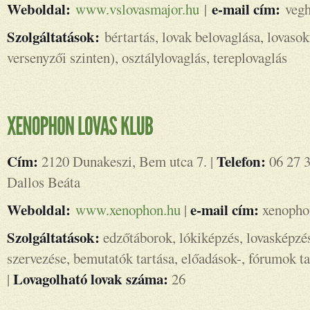
Weboldal:
e-mail cím:
www.vslovasmajor.hu
|
vegh
Szolgáltatások:
bértartás, lovak belovaglása, lovasok
versenyzői szinten), osztálylovaglás, tereplovaglás
Cím:
Telefon:
2120 Dunakeszi, Bem utca 7. |
06 27 3
Dallos Beáta
Weboldal:
e-mail cím:
www.xenophon.hu
|
xenopho
Szolgáltatások:
edzőtáborok, lókiképzés, lovasképzé
szervezése, bemutatók tartása, előadások-, fórumok ta
Lovagolható lovak száma:
|
26