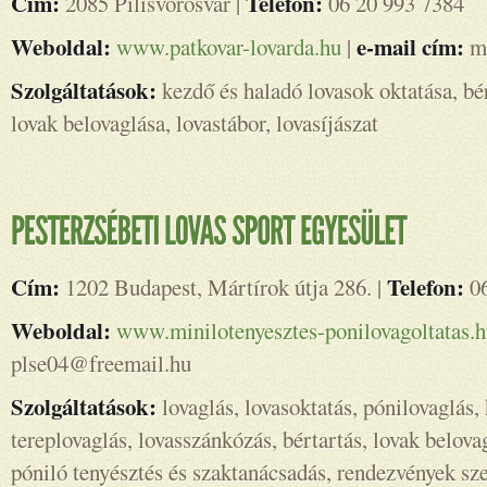
Cím:
Telefon:
2085 Pilisvörösvár |
06 20 993 7384
Weboldal:
e-mail cím:
www.patkovar-lovarda.hu
|
mr
Szolgáltatások:
kezdő és haladó lovasok oktatása, bér
lovak belovaglása, lovastábor, lovasíjászat
Cím:
Telefon:
1202 Budapest, Mártírok útja 286. |
06
Weboldal:
www.minilotenyesztes-ponilovagoltatas.
plse04@freemail.hu
Szolgáltatások:
lovaglás, lovasoktatás, pónilovaglás,
tereplovaglás, lovasszánkózás, bértartás, lovak belovag
póniló tenyésztés és szaktanácsadás, rendezvények sz