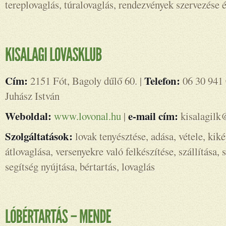
tereplovaglás, túralovaglás, rendezvények szervezése é
Cím:
Telefon:
2151 Fót, Bagoly dűlő 60. |
06 30 941 
Juhász István
Weboldal:
e-mail cím:
www.lovonal.hu
|
kisalagilk
Szolgáltatások:
lovak tenyésztése, adása, vétele, kik
átlovaglása, versenyekre való felkészítése, szállítása
segítség nyújtása, bértartás, lovaglás