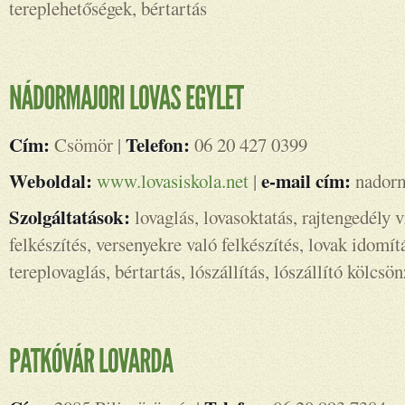
tereplehetőségek, bértartás
Cím:
Telefon:
Csömör |
06 20 427 0399
Weboldal:
e-mail cím:
www.lovasiskola.net
|
nadorm
Szolgáltatások:
lovaglás, lovasoktatás, rajtengedély v
felkészítés, versenyekre való felkészítés, lovak idomít
tereplovaglás, bértartás, lószállítás, lószállító kölcsö