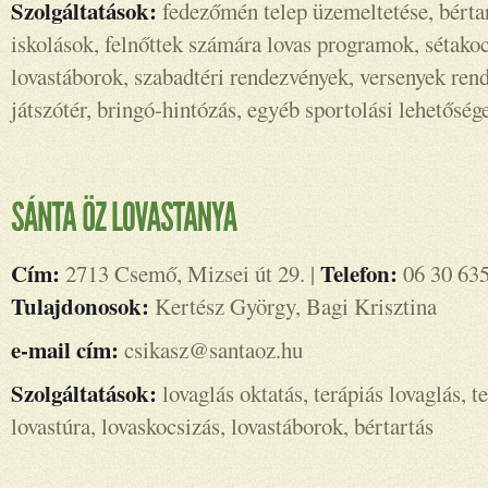
Szolgáltatások:
fedezőmén telep üzemeltetése, bérta
iskolások, felnőttek számára lovas programok, sétakoc
lovastáborok, szabadtéri rendezvények, versenyek rend
játszótér, bringó-hintózás, egyéb sportolási lehetőség
Cím:
Telefon:
2713 Csemő, Mizsei út 29. |
06 30 635
Tulajdonosok:
Kertész György, Bagi Krisztina
e-mail cím:
csikasz@santaoz.hu
Szolgáltatások:
lovaglás oktatás, terápiás lovaglás, t
lovastúra, lovaskocsizás, lovastáborok, bértartás