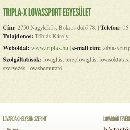
Cím:
Telefon:
2750 Nagykőrös, Bokros dűlő 78. |
06 
Tulajdonos:
Tóbiás Károly
Weboldal:
e-mail cím:
www.triplax.hu
|
tobias@trip
Szolgáltatások:
lovaglás, tereplovaglás, lovasoktatás
szervezés, lovasbemutató
bértartá
Budapest