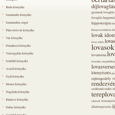
díjlovaglás
Buda környéke
gyermek lovaglás
Szentendre környéke
lovaglás
hagyomá
Szentendrei-sziget
hippoterápia
ho
Pilisvörösvár környéke
környezetvédelem
kö
lovak idom
Vác környéke
lova
lovas edzés
lovasok
Dunakeszi környéke
lo
Veresegyház környéke
lovastorna
Gödöllő környéke
lovastúra megállóhel
lovasvers
Aszód környéke
lótenyésztés
pr
Gyál környéke
rajtengedély vi
rendezvén
Monor környéke
szaktanácsadás
s
tereplov
Nagykáta környéke
Ráckeve környéke
versenyzé
edzések
í
állattenyésztés
Dabas környéke
Cegléd környéke