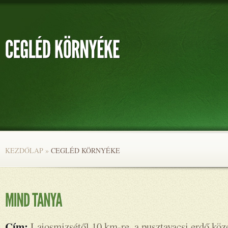
KEZDŐLAP
»
CEGLÉD KÖRNYÉKE
Cím:
Lajosmizsétől 10 km-re, a pusztavacsi erdő köz