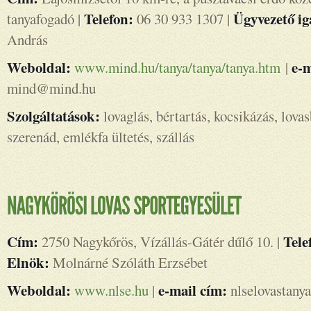
Telefon:
Ügyvezető ig
tanyafogadó |
06 30 933 1307 |
András
Weboldal:
e-m
www.mind.hu/tanya/tanya/tanya.htm
|
mind@mind.hu
Szolgáltatások:
lovaglás, bértartás, kocsikázás, lova
szerenád, emlékfa ültetés, szállás
Cím:
Tele
2750 Nagykőrös, Vízállás-Gátér dűlő 10. |
Elnök:
Molnárné Szóláth Erzsébet
Weboldal:
e-mail cím:
www.nlse.hu
|
nlselovastany