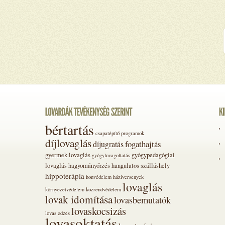
bértartás
csapatépítő programok
díjlovaglás
fogathajtás
díjugratás
gyermek lovaglás
gyógypedagógiai
gyógylovagoltatás
lovaglás
hagyományőrzés
hangulatos szálláshely
hippoterápia
honvédelem
háziversenyek
lovaglás
környezetvédelem
közrendvédelem
lovak idomítása
lovasbemutatók
lovaskocsizás
lovas edzés
lovasoktatás