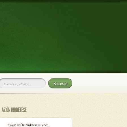
Itt akár az Ön hirdetése is lehet...