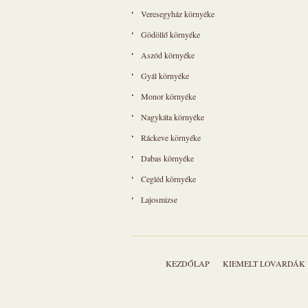
Veresegyház környéke
Gödöllő környéke
Aszód környéke
Gyál környéke
Monor környéke
Nagykáta környéke
Ráckeve környéke
Dabas környéke
Cegléd környéke
Lajosmizse
KEZDŐLAP
KIEMELT LOVARDÁK