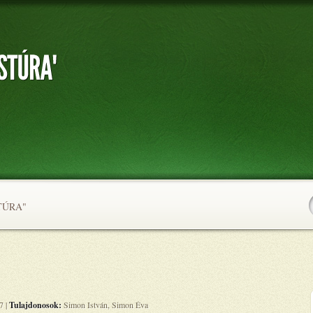
TÚRA"
7 |
Tulajdonosok:
Simon István, Simon Éva