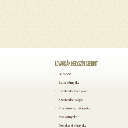
Budapest
Buda környéke
Szentendre környéke
Szentendrei-sziget
Pilisvörösvár környéke
Vác környéke
Dunakeszi környéke