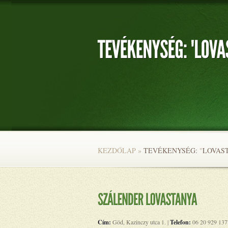
KEZDŐLAP
»
TEVÉKENYSÉG:
"
LOVAS
Cím:
Göd, Kazinczy utca 1. |
Telefon:
06 20 929 137