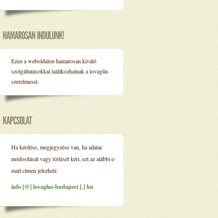
Ezen a weboldalon hamarosan kiváló
szolgáltatásokkal találkozhatnak a lovaglás
szerelmesei.
Ha kérdése, megjegyzése van, ha adatai
módosítását vagy törlését kéri, ezt az alábbi e-
mail címen jelezheti:
info [@] lovaglas-budapest [.] hu