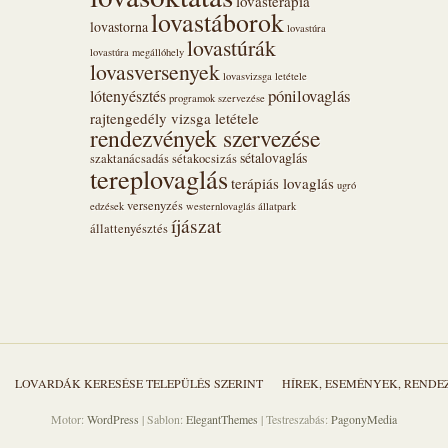
lovasterápia
lovastáborok
lovastorna
lovastúra
lovastúrák
lovastúra megállóhely
lovasversenyek
lovasvizsga letétele
pónilovaglás
lótenyésztés
programok szervezése
rajtengedély vizsga letétele
rendezvények szervezése
sétalovaglás
szaktanácsadás
sétakocsizás
tereplovaglás
terápiás lovaglás
ugró
versenyzés
edzések
westernlovaglás
állatpark
íjászat
állattenyésztés
LOVARDÁK KERESÉSE TELEPÜLÉS SZERINT
HÍREK, ESEMÉNYEK, REND
Motor:
WordPress
| Sablon:
ElegantThemes
| Testreszabás:
PagonyMedia