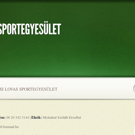
I LOVAS SPORTEGYESÜLET
fon:
06 20 342 3144 |
Elnök:
Molnárné Szóláth Erzsébet
@freemail.hu