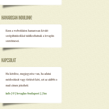
Ezen a weboldalon hamarosan kiváló
szolgáltatásokkal találkozhatnak a lovaglás
szerelmesei.
Ha kérdése, megjegyzése van, ha adatai
módosítását vagy törlését kéri, ezt az alábbi e-
mail címen jelezheti:
info [@] lovaglas-budapest [.] hu