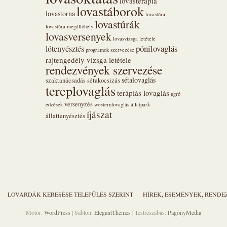
lovasterápia
lovastáborok
lovastorna
lovastúra
lovastúrák
lovastúra megállóhely
lovasversenyek
lovasvizsga letétele
pónilovaglás
lótenyésztés
programok szervezése
rajtengedély vizsga letétele
rendezvények szervezése
sétalovaglás
szaktanácsadás
sétakocsizás
tereplovaglás
terápiás lovaglás
ugró
versenyzés
edzések
westernlovaglás
állatpark
íjászat
állattenyésztés
LOVARDÁK KERESÉSE TELEPÜLÉS SZERINT
HÍREK, ESEMÉNYEK, REND
Motor:
WordPress
| Sablon:
ElegantThemes
| Testreszabás:
PagonyMedia