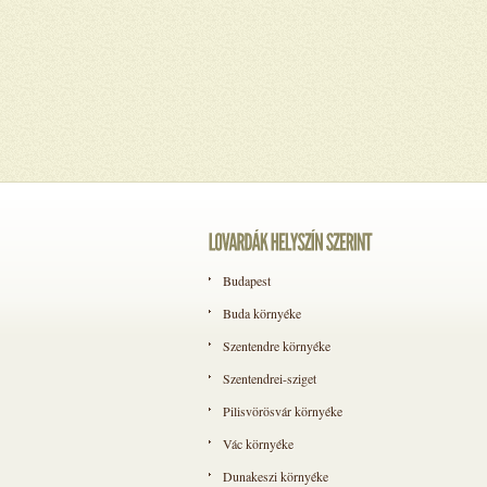
Budapest
Buda környéke
Szentendre környéke
Szentendrei-sziget
Pilisvörösvár környéke
Vác környéke
Dunakeszi környéke