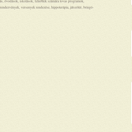
tás, óvodások, iskolások, felnőttek számára lovas programok,
 rendezvények, versenyek rendezése, hippoterápia, játszótér, bringó-