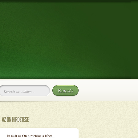
Itt akár az Ön hirdetése is lehet...