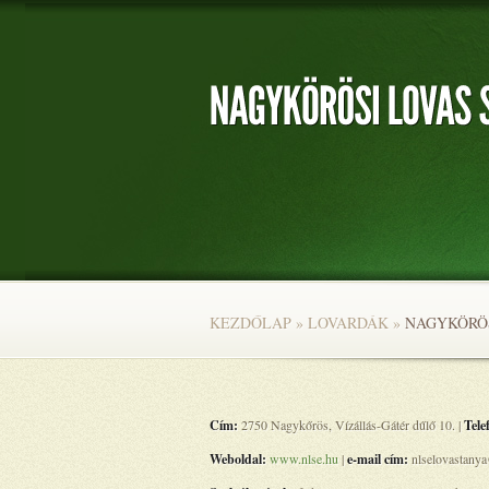
KEZDŐLAP
»
LOVARDÁK
»
NAGYKÖRÖS
Cím:
2750 Nagykőrös, Vízállás-Gátér dűlő 10. |
Tele
Weboldal:
www.nlse.hu
|
e-mail cím:
nlselovastanya