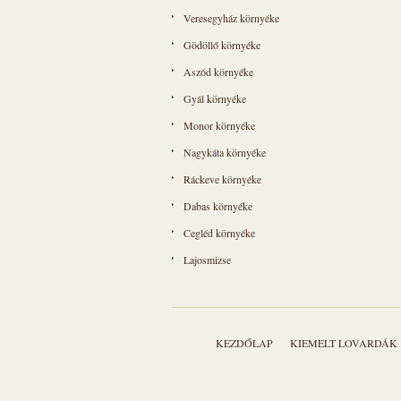
Veresegyház környéke
Gödöllő környéke
Aszód környéke
Gyál környéke
Monor környéke
Nagykáta környéke
Ráckeve környéke
Dabas környéke
Cegléd környéke
Lajosmizse
KEZDŐLAP
KIEMELT LOVARDÁK