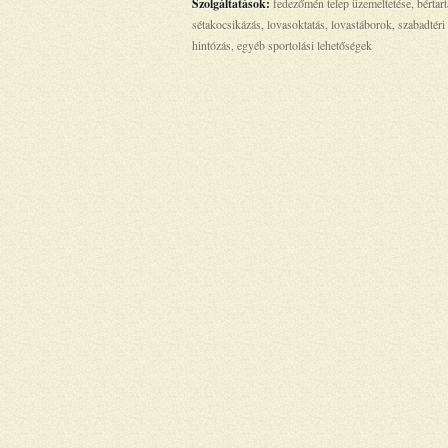
Szolgáltatások:
fedezőmén telep üzemeltetése, bértar
sétakocsikázás, lovasoktatás, lovastáborok, szabadtéri
hintózás, egyéb sportolási lehetőségek