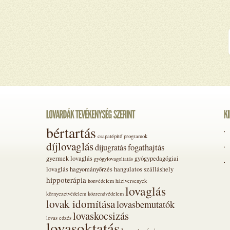
bértartás
csapatépítő programok
díjlovaglás
fogathajtás
díjugratás
gyermek lovaglás
gyógypedagógiai
gyógylovagoltatás
lovaglás
hagyományőrzés
hangulatos szálláshely
hippoterápia
honvédelem
háziversenyek
lovaglás
környezetvédelem
közrendvédelem
lovak idomítása
lovasbemutatók
lovaskocsizás
lovas edzés
lovasoktatás