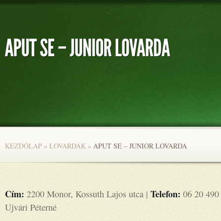
KEZDŐLAP
»
LOVARDÁK
»
APUT SE – JUNIOR LOVARDA
Cím:
Telefon:
2200 Monor, Kossuth Lajos utca |
06 20 490
Ujvári Péterné