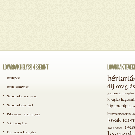
bértartá
Budapest
díjlovaglás
Buda környéke
gyermek lovaglás
Szentendre környéke
lovaglás
hagyomá
Szentendrei-sziget
hippoterápia
ho
Pilisvörösvár környéke
környezetvédelem
kö
lovak idom
Vác környéke
lova
lovas edzés
lovasok
Dunakeszi környéke