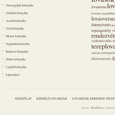
lo
Veresegyház környéke
lovastorna
Gödöllő környéke
lovastúra megállóhel
lovasvers
Aszód környéke
lótenyésztés
pr
Gyál környéke
rajtengedély vi
rendezvén
Monor környéke
szaktanácsadás
s
tereplov
Nagykáta környéke
Ráckeve környéke
versenyzé
edzések
í
állattenyésztés
Dabas környéke
Cegléd környéke
Lajosmizse
KEZDŐLAP
KIEMELT LOVARDÁK
LOVARDÁK KERESÉSE TELEP
Motor:
WordPress
| Sablon