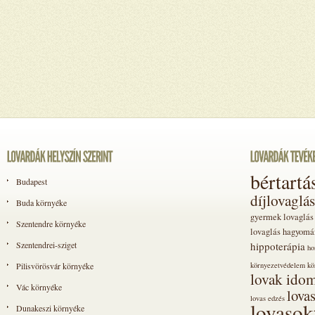
bértartá
Budapest
díjlovaglás
Buda környéke
gyermek lovaglás
Szentendre környéke
lovaglás
hagyomá
Szentendrei-sziget
hippoterápia
ho
Pilisvörösvár környéke
környezetvédelem
kö
lovak idom
Vác környéke
lova
lovas edzés
lovasok
Dunakeszi környéke