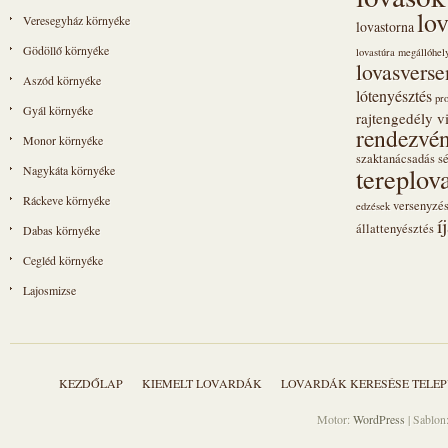
lo
Veresegyház környéke
lovastorna
Gödöllő környéke
lovastúra megállóhel
lovasvers
Aszód környéke
lótenyésztés
pr
Gyál környéke
rajtengedély vi
rendezvén
Monor környéke
szaktanácsadás
s
tereplov
Nagykáta környéke
Ráckeve környéke
versenyzé
edzések
í
állattenyésztés
Dabas környéke
Cegléd környéke
Lajosmizse
KEZDŐLAP
KIEMELT LOVARDÁK
LOVARDÁK KERESÉSE TELEP
Motor:
WordPress
| Sablon