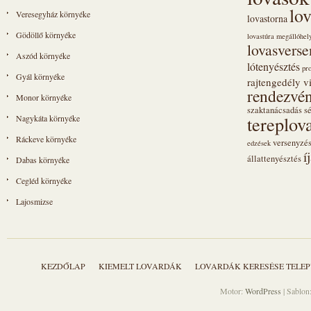
lo
Veresegyház környéke
lovastorna
Gödöllő környéke
lovastúra megállóhel
lovasvers
Aszód környéke
lótenyésztés
pr
Gyál környéke
rajtengedély vi
rendezvén
Monor környéke
szaktanácsadás
s
tereplov
Nagykáta környéke
Ráckeve környéke
versenyzé
edzések
í
állattenyésztés
Dabas környéke
Cegléd környéke
Lajosmizse
KEZDŐLAP
KIEMELT LOVARDÁK
LOVARDÁK KERESÉSE TELEP
Motor:
WordPress
| Sablon