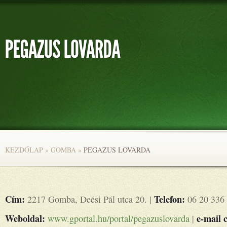
KEZDŐLAP
»
GOMBA
»
PEGAZUS LOVARDA
Cím:
Telefon:
2217 Gomba, Deési Pál utca 20. |
06 20 336
Weboldal:
e-mail 
www.gportal.hu/portal/pegazuslovarda
|