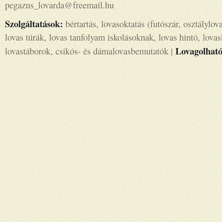
pegazus_lovarda@freemail.hu
Szolgáltatások:
bértartás, lovasoktatás (futószár, osztálylov
lovas túrák, lovas tanfolyam iskolásoknak, lovas hintó, lovas
Lovagolható
lovastáborok, csikós- és dámalovasbemutatók |