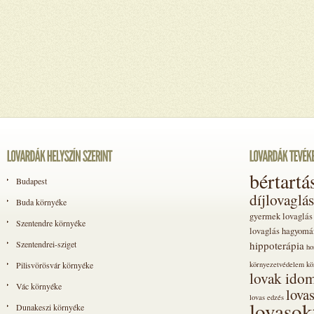
bértartá
Budapest
díjlovaglás
Buda környéke
gyermek lovaglás
Szentendre környéke
lovaglás
hagyomá
Szentendrei-sziget
hippoterápia
ho
Pilisvörösvár környéke
környezetvédelem
kö
lovak idom
Vác környéke
lova
lovas edzés
lovasok
Dunakeszi környéke