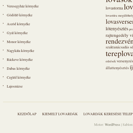
lo
Veresegyház környéke
lovastorna
Gödöllő környéke
lovastúra megállóhel
lovasvers
Aszód környéke
lótenyésztés
pr
Gyál környéke
rajtengedély vi
rendezvén
Monor környéke
szaktanácsadás
s
tereplov
Nagykáta környéke
Ráckeve környéke
versenyzé
edzések
í
állattenyésztés
Dabas környéke
Cegléd környéke
Lajosmizse
KEZDŐLAP
KIEMELT LOVARDÁK
LOVARDÁK KERESÉSE TELEP
Motor:
WordPress
| Sablon