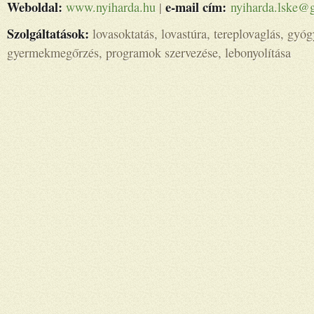
Weboldal:
e-mail cím:
www.nyiharda.hu
|
nyiharda.lske@
Szolgáltatások:
lovasoktatás, lovastúra, tereplovaglás, gyógy
gyermekmegőrzés, programok szervezése, lebonyolítása