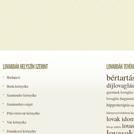
bértartá
Budapest
díjlovaglás
Buda környéke
gyermek lovaglás
Szentendre környéke
lovaglás
hagyomá
Szentendrei-sziget
hippoterápia
ho
Pilisvörösvár környéke
környezetvédelem
kö
lovak idom
Vác környéke
lova
lovas edzés
lovasok
Dunakeszi környéke