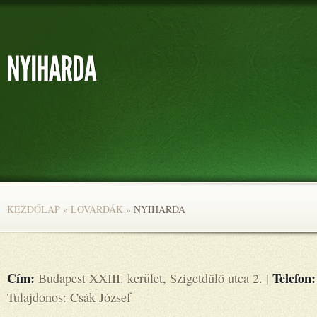
KEZDŐLAP
»
LOVARDÁK
»
NYIHARDA
Cím:
Telefon:
Budapest XXIII. kerület, Szigetdűlő utca 2. |
Tulajdonos: Csák József