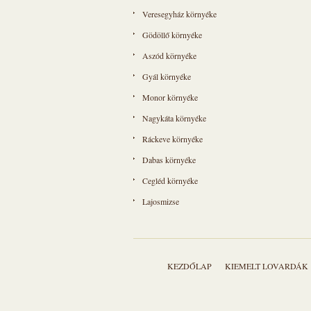
Veresegyház környéke
Gödöllő környéke
Aszód környéke
Gyál környéke
Monor környéke
Nagykáta környéke
Ráckeve környéke
Dabas környéke
Cegléd környéke
Lajosmizse
KEZDŐLAP
KIEMELT LOVARDÁK