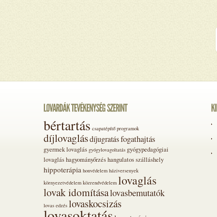
bértartás
csapatépítő programok
díjlovaglás
fogathajtás
díjugratás
gyermek lovaglás
gyógypedagógiai
gyógylovagoltatás
lovaglás
hagyományőrzés
hangulatos szálláshely
hippoterápia
honvédelem
háziversenyek
lovaglás
környezetvédelem
közrendvédelem
lovak idomítása
lovasbemutatók
lovaskocsizás
lovas edzés
lovasoktatás