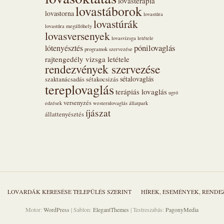
lovasterápia
lovastáborok
lovastorna
lovastúra
lovastúrák
lovastúra megállóhely
lovasversenyek
lovasvizsga letétele
pónilovaglás
lótenyésztés
programok szervezése
rajtengedély vizsga letétele
rendezvények szervezése
sétalovaglás
szaktanácsadás
sétakocsizás
tereplovaglás
terápiás lovaglás
ugró
versenyzés
edzések
westernlovaglás
állatpark
íjászat
állattenyésztés
LOVARDÁK KERESÉSE TELEPÜLÉS SZERINT
HÍREK, ESEMÉNYEK, REND
Motor:
WordPress
| Sablon:
ElegantThemes
| Testreszabás:
PagonyMedia