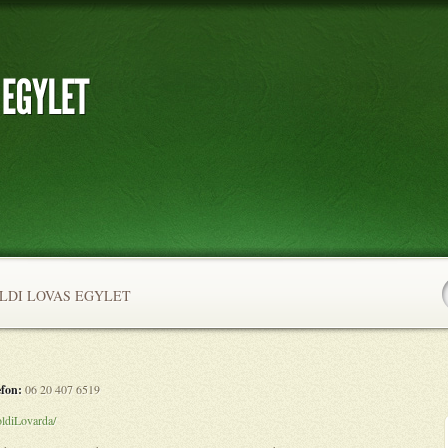
DI LOVAS EGYLET
efon:
06 20 407 6519
ldiLovarda/