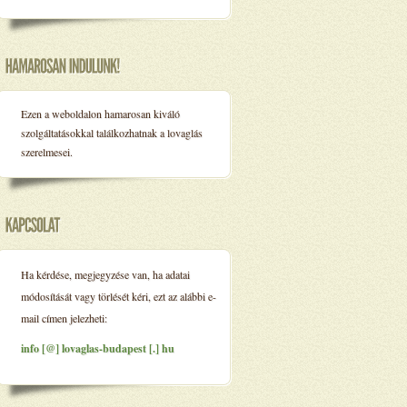
Ezen a weboldalon hamarosan kiváló
szolgáltatásokkal találkozhatnak a lovaglás
szerelmesei.
Ha kérdése, megjegyzése van, ha adatai
módosítását vagy törlését kéri, ezt az alábbi e-
mail címen jelezheti:
info [@] lovaglas-budapest [.] hu