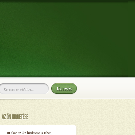
Itt akár az Ön hirdetése is lehet...