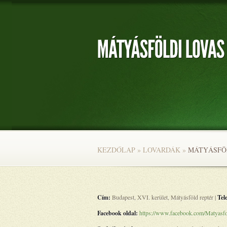
KEZDŐLAP
»
LOVARDÁK
»
MÁTYÁSFÖL
Cím:
Budapest, XVI. kerület, Mátyásföld reptér |
Tel
Facebook oldal:
https://www.facebook.com/Matyasfo