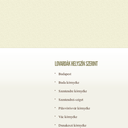
Budapest
Buda környéke
Szentendre környéke
Szentendrei-sziget
Pilisvörösvár környéke
Vác környéke
Dunakeszi környéke