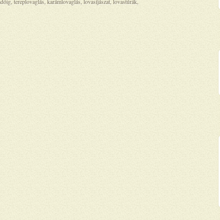
dóig, tereplovaglás, karámlovaglás, lovasíjászat, lovastúrák,