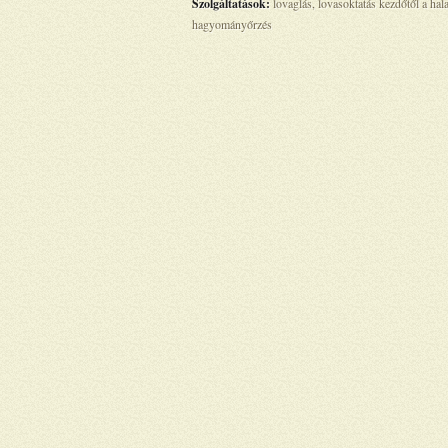
Szolgáltatások:
lovaglás, lovasoktatás kezdőtől a hala
hagyományőrzés