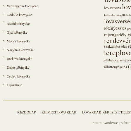
lo
Veresegyház környéke
lovastorna
Gödöllő környéke
lovastúra megállóhel
lovasvers
Aszód környéke
lótenyésztés
pr
Gyál környéke
rajtengedély vi
rendezvén
Monor környéke
szaktanácsadás
s
tereplov
Nagykáta környéke
Ráckeve környéke
versenyzé
edzések
í
állattenyésztés
Dabas környéke
Cegléd környéke
Lajosmizse
KEZDŐLAP
KIEMELT LOVARDÁK
LOVARDÁK KERESÉSE TELEP
Motor:
WordPress
| Sablon