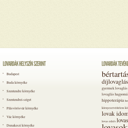
bértartá
Budapest
díjlovaglás
Buda környéke
gyermek lovaglás
Szentendre környéke
lovaglás
hagyomá
Szentendrei-sziget
hippoterápia
ho
Pilisvörösvár környéke
környezetvédelem
kö
lovak idom
Vác környéke
lova
lovas edzés
lovasok
Dunakeszi környéke