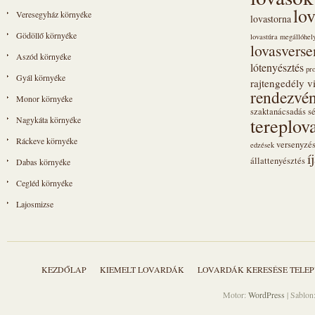
lo
Veresegyház környéke
lovastorna
Gödöllő környéke
lovastúra megállóhel
lovasvers
Aszód környéke
lótenyésztés
pr
Gyál környéke
rajtengedély vi
rendezvén
Monor környéke
szaktanácsadás
s
tereplov
Nagykáta környéke
Ráckeve környéke
versenyzé
edzések
í
állattenyésztés
Dabas környéke
Cegléd környéke
Lajosmizse
KEZDŐLAP
KIEMELT LOVARDÁK
LOVARDÁK KERESÉSE TELEP
Motor:
WordPress
| Sablon