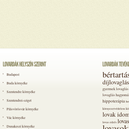
bértartá
Budapest
díjlovaglás
Buda környéke
gyermek lovaglás
Szentendre környéke
lovaglás
hagyomá
Szentendrei-sziget
hippoterápia
ho
Pilisvörösvár környéke
környezetvédelem
kö
lovak idom
Vác környéke
lova
lovas edzés
lovasok
Dunakeszi környéke