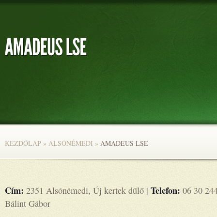
KEZDŐLAP
»
ALSÓNÉMEDI
»
AMADEUS LSE
Cím:
Telefon:
2351 Alsónémedi, Új kertek dűlő |
06 30 244
Bálint Gábor