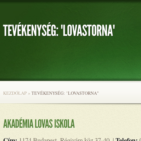
KEZDŐLAP
»
TEVÉKENYSÉG:
"
LOVASTORNA"
Cím:
Telefon:
1174 Budapest, Régivám köz 37-40. |
0