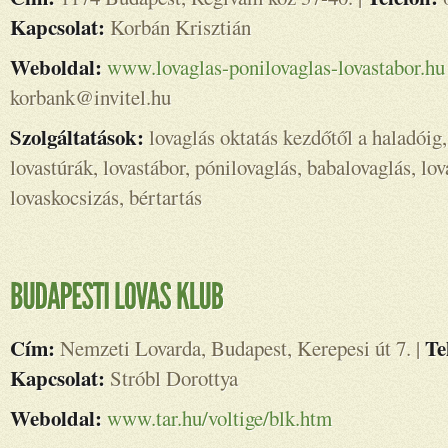
Kapcsolat:
Korbán Krisztián
Weboldal:
www.lovaglas-ponilovaglas-lovastabor.h
korbank@invitel.hu
Szolgáltatások:
lovaglás oktatás kezdőtől a haladóig,
lovastúrák, lovastábor, pónilovaglás, babalovaglás, lov
lovaskocsizás, bértartás
Cím:
Te
Nemzeti Lovarda, Budapest, Kerepesi út 7. |
Kapcsolat:
Stróbl Dorottya
Weboldal:
www.tar.hu/voltige/blk.htm