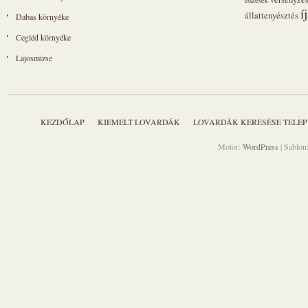
edzések
í
állattenyésztés
Dabas környéke
Cegléd környéke
Lajosmizse
KEZDŐLAP
KIEMELT LOVARDÁK
LOVARDÁK KERESÉSE TELEP
Motor:
WordPress
| Sablon