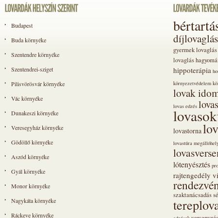
bértartá
Budapest
díjlovaglás
Buda környéke
gyermek lovaglás
Szentendre környéke
lovaglás
hagyomá
Szentendrei-sziget
hippoterápia
ho
Pilisvörösvár környéke
környezetvédelem
kö
lovak idom
Vác környéke
lova
lovas edzés
lovasok
Dunakeszi környéke
lo
Veresegyház környéke
lovastorna
Gödöllő környéke
lovastúra megállóhel
lovasvers
Aszód környéke
lótenyésztés
pr
Gyál környéke
rajtengedély vi
rendezvén
Monor környéke
szaktanácsadás
s
tereplov
Nagykáta környéke
Ráckeve környéke
versenyzé