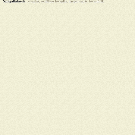
Szolgáltatások:
lovaglás, osztályos lovaglás, tereplovaglás, lovastúrák