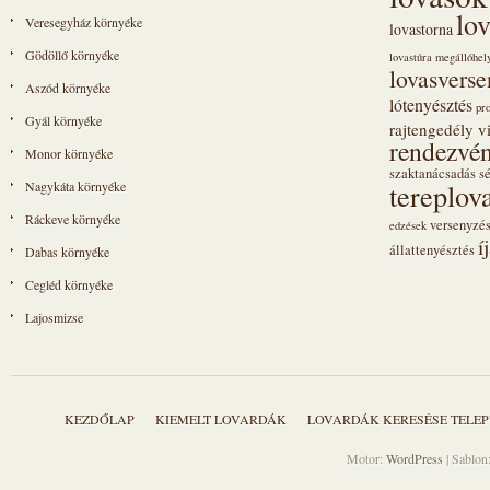
lo
Veresegyház környéke
lovastorna
Gödöllő környéke
lovastúra megállóhel
lovasvers
Aszód környéke
lótenyésztés
pr
Gyál környéke
rajtengedély vi
rendezvén
Monor környéke
szaktanácsadás
s
tereplov
Nagykáta környéke
Ráckeve környéke
versenyzé
edzések
í
állattenyésztés
Dabas környéke
Cegléd környéke
Lajosmizse
KEZDŐLAP
KIEMELT LOVARDÁK
LOVARDÁK KERESÉSE TELEP
Motor:
WordPress
| Sablon