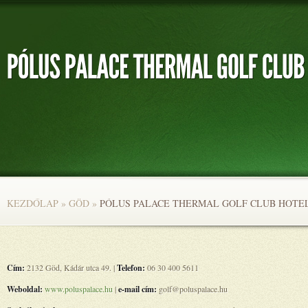
KEZDŐLAP
»
GÖD
»
PÓLUS PALACE THERMAL GOLF CLUB HOTE
Cím:
2132 Göd, Kádár utca 49. |
Telefon:
06 30 400 5611
Weboldal:
www.poluspalace.hu
|
e-mail cím:
golf@poluspalace.hu