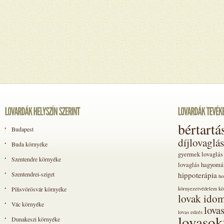
bértartá
Budapest
díjlovaglás
Buda környéke
gyermek lovaglás
Szentendre környéke
lovaglás
hagyomá
Szentendrei-sziget
hippoterápia
ho
Pilisvörösvár környéke
környezetvédelem
kö
lovak idom
Vác környéke
lova
lovas edzés
lovasok
Dunakeszi környéke